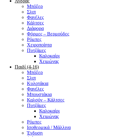
Άνδρας
Μπόξερ
Σλιπ
Φανέλες
Κάλτσες
Διάφορα
Φόρμες – Βερμούδες
Ρόμπες
Χειροποίητα
Πυτζάμες
Καλοκαίρι
Χειμώνας
Παιδί (4-16)
Μπόξερ
Σλιπ
Κυλοτάκια
Φανέλες
Μπουστάκια
Καλσόν – Κάλτσες
Πυτζάμες
Καλοκαίρι
Χειμώνας
Ρόμπες
Ισοθερμικά / Μάλλινα
Ένδυση