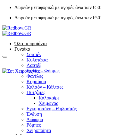
Μετάβαση
Δωρεάν μεταφορικά με αγορές άνω των €50!
στο
Δωρεάν μεταφορικά με αγορές άνω των €50!
περιεχόμενο
Όλα τα προϊόντα
Γυναίκα
Σουτιέν
Κυλοτάκια
Λαστέξ
Κολάν – Φόρμες
Φανέλες
Κορμάκια
Καλσόν – Κάλτσες
Πυτζάμες
Καλοκαίρι
Χειμώνας
Εγκυμοσύνη – Θηλασμός
Ένδυση
Διάφορα
Ρόμπες
Χειροποίητα