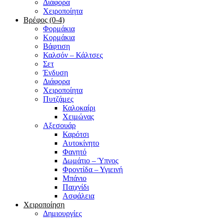
Διάφορα
Χειροποίητα
Βρέφος (0-4)
Φορμάκια
Κορμάκια
Βάφτιση
Καλσόν – Κάλτσες
Σετ
Ένδυση
Διάφορα
Χειροποίητα
Πυτζάμες
Καλοκαίρι
Χειμώνας
Αξεσουάρ
Καρότσι
Αυτοκίνητο
Φαγητό
Δωμάτιο – Ύπνος
Φροντίδα – Υγιεινή
Μπάνιο
Παιχνίδι
Ασφάλεια
Χειροποίηση
Δημιουργίες