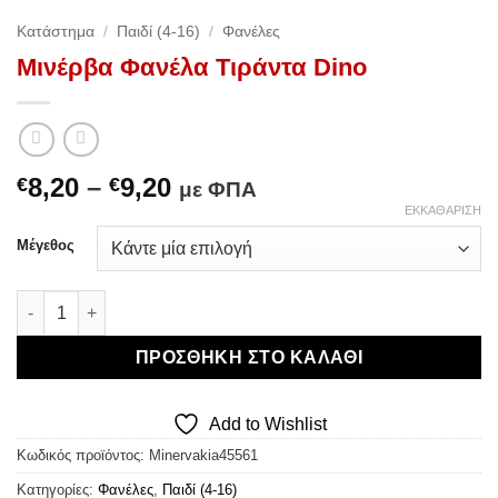
Κατάστημα
/
Παιδί (4-16)
/
Φανέλες
Μινέρβα Φανέλα Τιράντα Dino
Price
8,20
–
9,20
€
€
με ΦΠΑ
range:
ΕΚΚΑΘΆΡΙΣΗ
€8,20
Μέγεθος
through
€9,20
Μινέρβα Φανέλα Τιράντα Dino ποσότητα
ΠΡΟΣΘΉΚΗ ΣΤΟ ΚΑΛΆΘΙ
Add to Wishlist
Κωδικός προϊόντος:
Minervakia45561
Κατηγορίες:
Φανέλες
,
Παιδί (4-16)