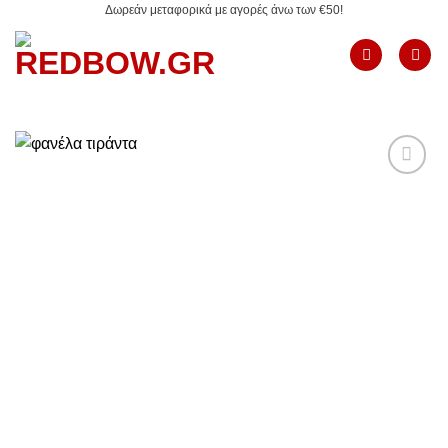
Δωρεάν μεταφορικά με αγορές άνω των €50!
Μετάβαση
στο
περιεχόμενο
Add to
Wishlist