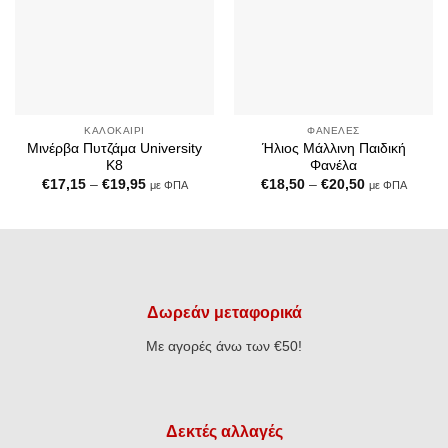
ΚΑΛΟΚΑΊΡΙ
ΦΑΝΈΛΕΣ
Μινέρβα Πυτζάμα University
Ήλιος Μάλλινη Παιδική
K8
Φανέλα
Price
Price
€
17,15
–
€
19,95
€
18,50
–
€
20,50
με ΦΠΑ
με ΦΠΑ
range:
range:
€17,15
€18,50
through
through
€19,95
€20,50
Δωρεάν μεταφορικά
Με αγορές άνω των €50!
Δεκτές αλλαγές