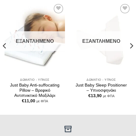
Add to
Add to
Wishlist
Wishlist
ΕΞΑΝΤΛΗΜΈΝΟ
ΕΞΑΝΤΛΗΜΈΝΟ
ΔΩΜΆΤΙΟ - ΎΠΝΟΣ
ΔΩΜΆΤΙΟ - ΎΠΝΟΣ
Just Baby Anti-suffocating
Just Baby Sleep Positioner
Pillow – Βρεφικό
– Υπνοσφηνάκι
Αντιπνικτικό Μαξιλάρι
€
13,90
με ΦΠΑ
€
11,00
με ΦΠΑ