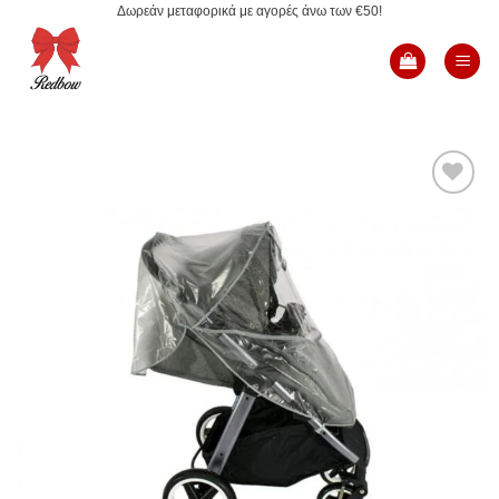
Δωρεάν μεταφορικά με αγορές άνω των €50!
Μετάβαση
στο
περιεχόμενο
Add to
Wishlist