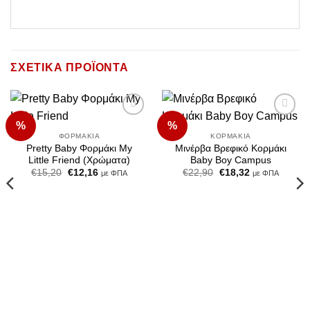
ΣΧΕΤΙΚΆ ΠΡΟΪΌΝΤΑ
%
%
Add to
Add to
Wishlist
Wishlist
ΦΟΡΜΆΚΙΑ
ΚΟΡΜΆΚΙΑ
Pretty Baby Φορμάκι My
Μινέρβα Βρεφικό Κορμάκι
Little Friend (Χρώματα)
Baby Boy Campus
Original
Η
Original
Η
€
15,20
€
12,16
€
22,90
€
18,32
με ΦΠΑ
με ΦΠΑ
price
τρέχουσα
price
τρέχουσα
was:
τιμή
was:
τιμή
€15,20.
είναι:
€22,90.
είναι:
€12,16.
€18,32.