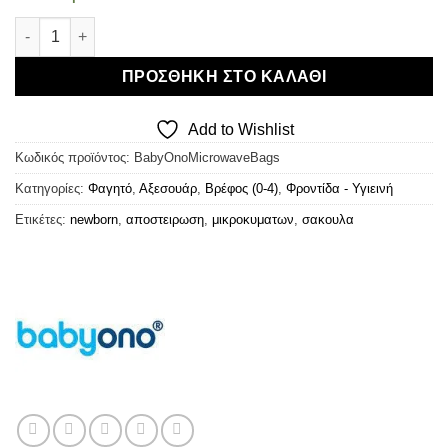
BabyOno - Σακουλάκια Αποστείρωσης Μικροκυμάτων ποσότη
ΠΡΟΣΘΉΚΗ ΣΤΟ ΚΑΛΆΘΙ
Add to Wishlist
Κωδικός προϊόντος:
BabyOnoMicrowaveBags
Κατηγορίες:
Φαγητό
,
Αξεσουάρ
,
Βρέφος (0-4)
,
Φροντίδα - Υγιεινή
Ετικέτες:
newborn
,
αποστειρωση
,
μικροκυματων
,
σακουλα