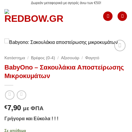
Δωρεάν μεταφορικά με αγορές άνω των €50!
Μετάβαση
στο
περιεχόμενο
Add to
Κατάστημα
/
Βρέφος (0-4)
/
Αξεσουάρ
/
Φαγητό
Wishlist
BabyOno – Σακουλάκια Αποστείρωσης
Μικροκυμάτων
7,90
€
με ΦΠΑ
Γρήγορα και Εύκολα ! ! !
Σε απόθεμα