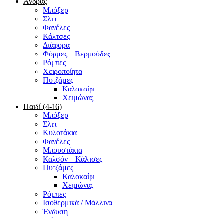
Άνδρας
Μπόξερ
Σλιπ
Φανέλες
Κάλτσες
Διάφορα
Φόρμες – Βερμούδες
Ρόμπες
Χειροποίητα
Πυτζάμες
Καλοκαίρι
Χειμώνας
Παιδί (4-16)
Μπόξερ
Σλιπ
Κυλοτάκια
Φανέλες
Μπουστάκια
Καλσόν – Κάλτσες
Πυτζάμες
Καλοκαίρι
Χειμώνας
Ρόμπες
Ισοθερμικά / Μάλλινα
Ένδυση