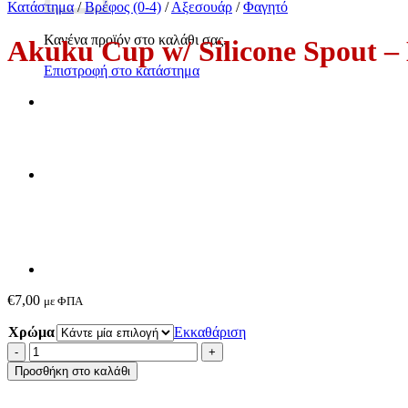
Κατάστημα
/
Βρέφος (0-4)
/
Αξεσουάρ
/
Φαγητό
Κανένα προϊόν στο καλάθι σας.
Akuku Cup w/ Silicone Spout –
Επιστροφή στο κατάστημα
€
7,00
με ΦΠΑ
Χρώμα
Εκκαθάριση
Akuku
Cup
Προσθήκη στο καλάθι
w/
Silicone