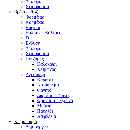
Διάφορα
Χειροποίητα
Βρέφος (0-4)
Φορμάκια
Κορμάκια
Βάφτιση
Καλσόν – Κάλτσες
Σετ
Ένδυση
Διάφορα
Χειροποίητα
Πυτζάμες
Καλοκαίρι
Χειμώνας
Αξεσουάρ
Καρότσι
Αυτοκίνητο
Φαγητό
Δωμάτιο – Ύπνος
Φροντίδα – Υγιεινή
Μπάνιο
Παιχνίδι
Ασφάλεια
Χειροποίηση
Δημιουργίες