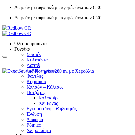
Μετάβαση
Δωρεάν μεταφορικά με αγορές άνω των €50!
στο
Δωρεάν μεταφορικά με αγορές άνω των €50!
περιεχόμενο
Όλα τα προϊόντα
Γυναίκα
Σουτιέν
Κυλοτάκια
Λαστέξ
Κολάν – Φόρμες
Φανέλες
Κορμάκια
Καλσόν – Κάλτσες
Πυτζάμες
Καλοκαίρι
Χειμώνας
Εγκυμοσύνη – Θηλασμός
Ένδυση
Διάφορα
Ρόμπες
Χειροποίητα