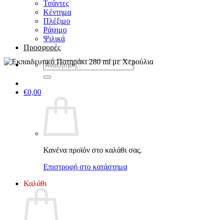
Τσάντες
Κέντημα
Πλέξιμο
Ράψιμο
Ψιλικά
Προσφορές
Αναζήτηση
για:
€
0,00
Κανένα προϊόν στο καλάθι σας.
Επιστροφή στο κατάστημα
Καλάθι