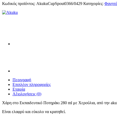
Spout
Κωδικός προϊόντος:
AkukuCupSpout0366/0429
Κατηγορίες:
Φαγητ
-
Εκπαιδευτικό
Ποτηράκι
280
ml
με
Χερούλια
ποσότητα
Περιγραφή
Επιπλέον πληροφορίες
Εταιρία
Αξιολογήσεις (0)
Χάρη στο Εκπαιδευτικό Ποτηράκι 280 ml με Χερούλια, από την akuku
Είναι ελαφρύ και εύκολο να κρατηθεί.