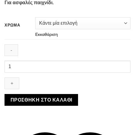
Για ασφαλές παιχνίδι.
ΧΡΏΜΑ
Εκκαθάριση
Marcus
&
Marcus
Silicone
Bath
Toys
ΠΡΟΣΘΉΚΗ ΣΤΟ ΚΑΛΆΘΙ
-
Παιχνίδια
Μπάνιου
Σιλικόνης
ποσότητα