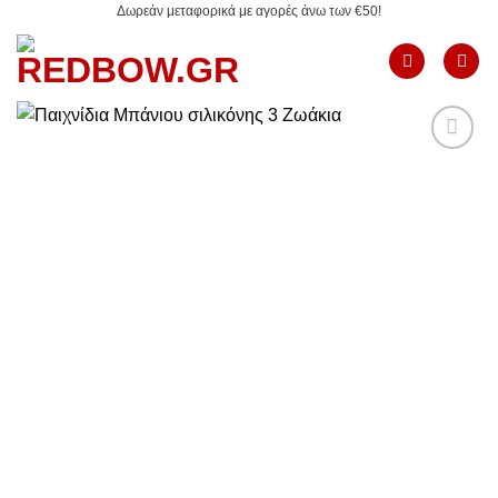
Δωρεάν μεταφορικά με αγορές άνω των €50!
Μετάβαση
στο
περιεχόμενο
Add to
Wishlist