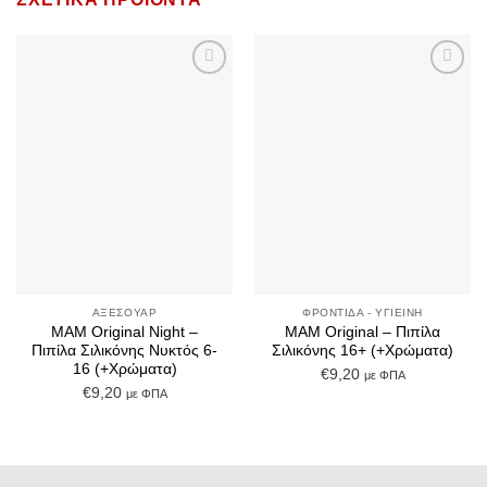
Add to
Add to
Wishlist
Wishlist
ΑΞΕΣΟΥΆΡ
ΦΡΟΝΤΊΔΑ - ΥΓΙΕΙΝΉ
MAM Original Night –
MAM Original – Πιπίλα
Πιπίλα Σιλικόνης Νυκτός 6-
Σιλικόνης 16+ (+Χρώματα)
16 (+Χρώματα)
€
9,20
με ΦΠΑ
€
9,20
με ΦΠΑ