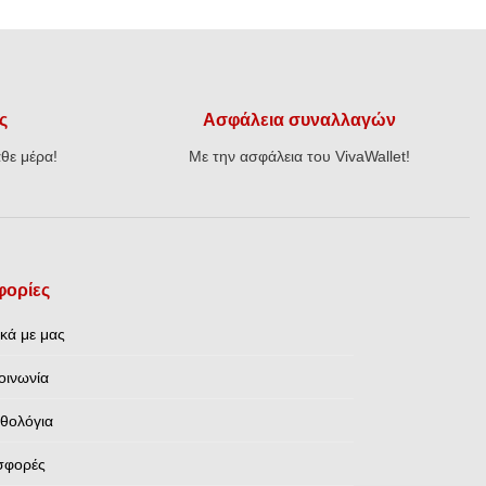
ς
Ασφάλεια συναλλαγών
θε μέρα!
Με την ασφάλεια του VivaWallet!
ορίες
ικά με μας
οινωνία
θολόγια
σφορές